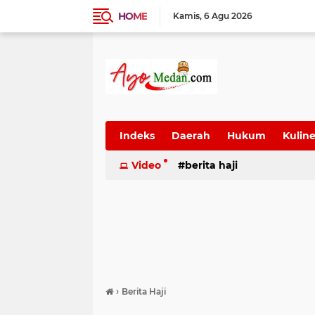
HOME
Kamis
6 Agu 2026
Indeks
Daerah
Hukum
Kuline
SUmatera Utara
Video
berita haji
Wisata
›
Berita Haji