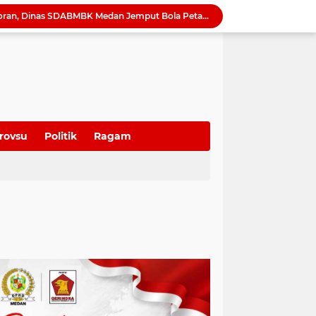
Camat Sunggal Guntur Respons Cepat dan Bantu Sak'Iyah Dapatkan Akses Layanan Kesehatan
oti Mahalnya Biaya Konsultan PBG di Medan
Tinjau Bedah Rumah di Tanjung Selamat, Rico Waas Pastikan Hunian Warga Lebih Layak dan Sehat
Wong Chun Sen Tegaskan Sinergi DPRD dan Polres Belawan untuk Wujudkan Medan Utara Aman dan Kondusif
Bapenda Medan Tagih Rp1,4 Miliar Tunggakan Pajak dari 29 Wajib Pajak Sepanjang Juli 2026
Samsung Hadirkan Galaxy Z8 Series, Pilihan Smartphone Lipat untuk Beragam Gaya Hidup
Raker 2026 Ditutup, Erisda Hutasoit: DPRD Medan Matangkan Program Kerja 2027 dan Perkuat Tiga Fungsi Dewan
Tutup Diklat Manajemen Risiko, Harli Siregar Tekankan Lima Langkah Perkuat Tata Kelola Kejaksaan
rovsu
Politik
Ragam
Sutarto Targetkan Banteng Sumut Merah FC Harumkan Nama Sumut di Soekarno Cup 2026
Tak Lagi Menunggu Laporan, Dinas SDABMBK Medan Jemput Bola Petakan Infrastruktur Bermasalah Lewat “Misi Energik”