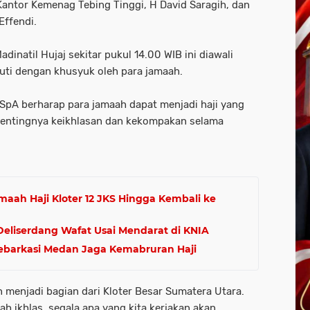
antor Kemenag Tebing Tinggi, H David Saragih, dan
Effendi.
inatil Hujaj sekitar pukul 14.00 WIB ini diawali
kuti dengan khusyuk oleh para jamaah.
SpA berharap para jamaah dapat menjadi haji yang
entingnya keikhlasan dan kekompakan selama
ah Haji Kloter 12 JKS Hingga Kembali ke
 Deliserdang Wafat Usai Mendarat di KNIA
Debarkasi Medan Jaga Kemabruran Haji
n menjadi bagian dari Kloter Besar Sumatera Utara.
ah ikhlas, segala apa yang kita kerjakan akan