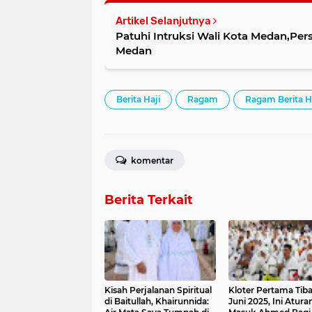
Artikel Selanjutnya
Patuhi Intruksi Wali Kota Medan,Per
Medan
Berita Haji
Ragam
Ragam Berita H
komentar
Berita Terkait
Kisah Perjalanan Spiritual
Kloter Pertama Tiba
di Baitullah, Khairunnida:
Juni 2025, Ini Atura