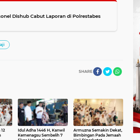
sonel Dishub Cabut Laporan di Polrestabes
aji
SHARE
 12
Idul Adha 1446 H, Kanwil
Armuzna Semakin Dekat,
n
Kemenagsu Sembelih 7
Bimbingan Pada Jemaah