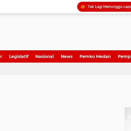
Dame Duma Kembali Sor
r
Legislatif
Nasional
News
Pemko Medan
Pemp