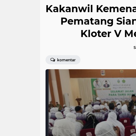
Kakanwil Kemena
Pematang Sian
Kloter V M
S
komentar