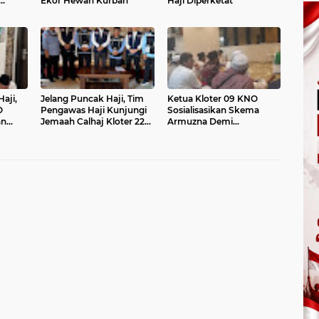
Ekor Hewan Kurban
Haji Diperketat
t
aji,
Jelang Puncak Haji, Tim
Ketua Kloter 09 KNO
O
Pengawas Haji Kunjungi
Sosialisasikan Skema
an
Jemaah Calhaj Kloter 22
Armuzna Demi
KNO
Kenyamanan Jemaah