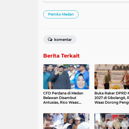
Pemko Medan
komentar
Berita Terkait
CFD Perdana di Medan
Buka Raker DPRD 
Belawan Disambut
2027 di Sibolangit, 
Antusias, Rico Waas:
Waas Dorong Peng
Kebahagiaan dan
Digitalisasi dan Keb
Kesehatan Harus Hadir di
Berbasis Data
Seluruh Penjuru Kota