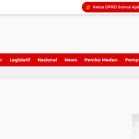
Dame Duma Kembali Sor
r
Legislatif
Nasional
News
Pemko Medan
Pemp