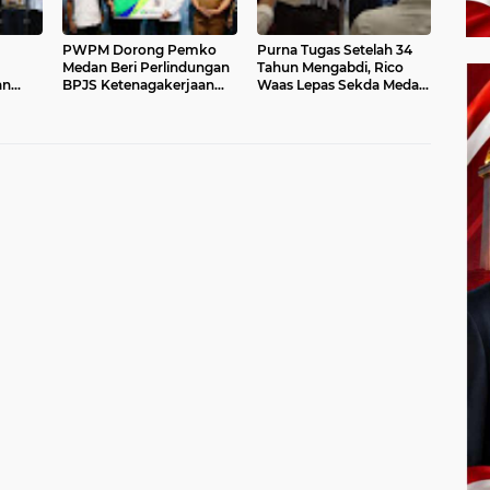
PWPM Dorong Pemko
Purna Tugas Setelah 34
Medan Beri Perlindungan
Tahun Mengabdi, Rico
an
BPJS Ketenagakerjaan
Waas Lepas Sekda Medan
ngan
bagi 16.000 Pemulung
Wirya Alrahman
I