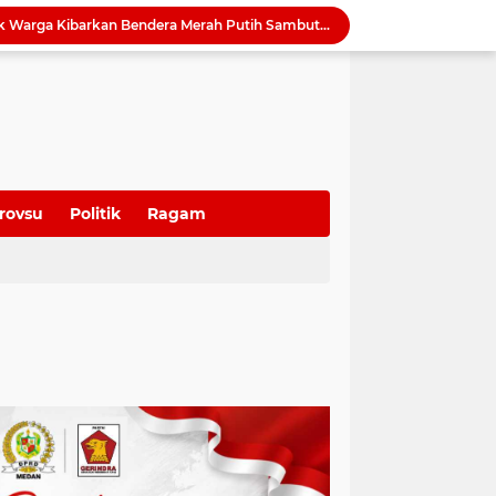
Harmonisasi Ranperda Pajak dan Retribusi, Erisda: Sekretariat DPRD Medan Perkuat Kepastian Hukum Regulasi Daerah
Sutarto Targetkan Banteng Sumut Merah FC Harumkan Nama Sumut di Soekarno Cup 2026
Tak Lagi Menunggu Laporan, Dinas SDABMBK Medan Jemput Bola Petakan Infrastruktur Bermasalah Lewat “Misi Energik”
Camat Sunggal Guntur Respons Cepat dan Bantu Sak'Iyah Dapatkan Akses Layanan Kesehatan
oti Mahalnya Biaya Konsultan PBG di Medan
Tinjau Bedah Rumah di Tanjung Selamat, Rico Waas Pastikan Hunian Warga Lebih Layak dan Sehat
Wong Chun Sen Tegaskan Sinergi DPRD dan Polres Belawan untuk Wujudkan Medan Utara Aman dan Kondusif
Bapenda Medan Tagih Rp1,4 Miliar Tunggakan Pajak dari 29 Wajib Pajak Sepanjang Juli 2026
rovsu
Politik
Ragam
Serapan Anggaran Terendah, Inspektorat 'Warning' Kinerja Kadis Perkimcikataru Medan
Ketua DPRD Sumut Ajak Warga Kibarkan Bendera Merah Putih Sambut HUT ke-81 Kemerdekaan RI