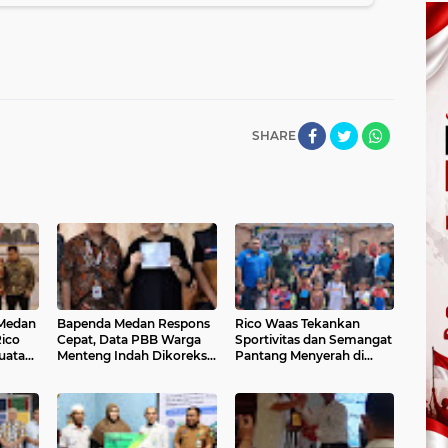
SHARE
Medan
Bapenda Medan Respons
Rico Waas Tekankan
Rico
Cepat, Data PBB Warga
Sportivitas dan Semangat
uatan
Menteng Indah Dikoreksi
Pantang Menyerah di
ijakan
Sesuai Kondisi Bangunan
BMX Drag Bike Piala Wali
Kota Medan 2026