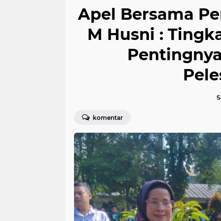
Apel Bersama Per
M Husni : Ting
Pentingny
Pele
S
komentar