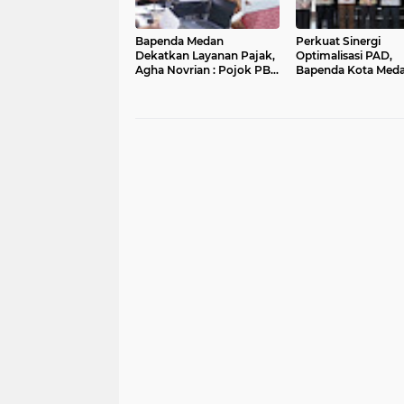
Bapenda Medan
Perkuat Sinergi
Dekatkan Layanan Pajak,
Optimalisasi PAD,
Agha Novrian : Pojok PBB
Bapenda Kota Med
di CFD Raup Penerimaan
Jalin Kolaborasi de
Rp893 Juta
Kanwil DJP Sumut 