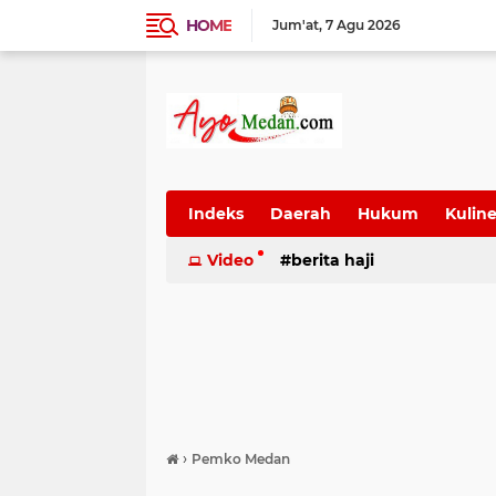
HOME
Jum'at
7 Agu 2026
Indeks
Daerah
Hukum
Kuline
SUmatera Utara
Video
berita haji
Wisata
›
Pemko Medan