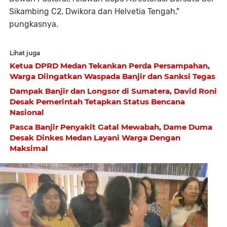
Sikambing C2, Dwikora dan Helvetia Tengah,"
pungkasnya.
Lihat juga
Ketua DPRD Medan Tekankan Perda Persampahan,
Warga Diingatkan Waspada Banjir dan Sanksi Tegas
Dampak Banjir dan Longsor di Sumatera, David Roni
Desak Pemerintah Tetapkan Status Bencana
Nasional
Pasca Banjir Penyakit Gatal Mewabah, Dame Duma
Desak Dinkes Medan Layani Warga Dengan
Maksimal