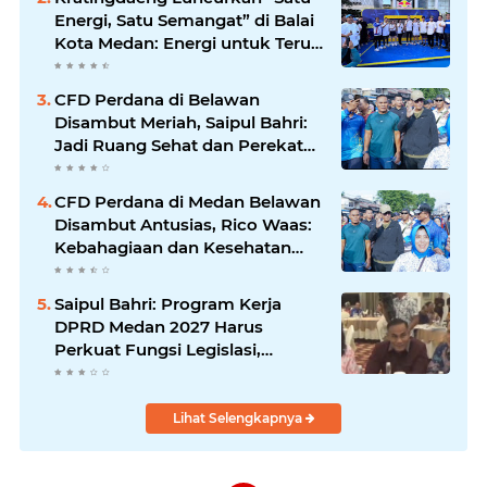
Energi, Satu Semangat” di Balai
Kota Medan: Energi untuk Terus
Bergerak Maju
CFD Perdana di Belawan
Disambut Meriah, Saipul Bahri:
Jadi Ruang Sehat dan Perekat
Kebersamaan Warga Medan
Utara
CFD Perdana di Medan Belawan
Disambut Antusias, Rico Waas:
Kebahagiaan dan Kesehatan
Harus Hadir di Seluruh Penjuru
Kota
Saipul Bahri: Program Kerja
DPRD Medan 2027 Harus
Perkuat Fungsi Legislasi,
Anggaran dan Pengawasan
Lihat Selengkapnya