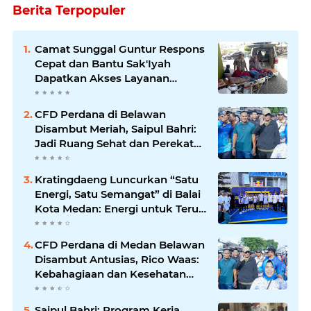
Berita Terpopuler
Camat Sunggal Guntur Respons
Cepat dan Bantu Sak'Iyah
Dapatkan Akses Layanan
Kesehatan
CFD Perdana di Belawan
Disambut Meriah, Saipul Bahri:
Jadi Ruang Sehat dan Perekat
Kebersamaan Warga Medan
Utara
Kratingdaeng Luncurkan “Satu
Energi, Satu Semangat” di Balai
Kota Medan: Energi untuk Terus
Bergerak Maju
CFD Perdana di Medan Belawan
Disambut Antusias, Rico Waas:
Kebahagiaan dan Kesehatan
Harus Hadir di Seluruh Penjuru
Kota
Saipul Bahri: Program Kerja