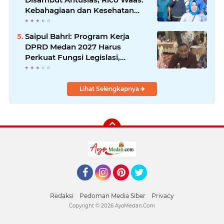
Kebahagiaan dan Kesehatan
Harus Hadir di Seluruh Penjuru
Kota
Saipul Bahri: Program Kerja
DPRD Medan 2027 Harus
Perkuat Fungsi Legislasi,
Anggaran dan Pengawasan
Lihat Selengkapnya
Facebook
Instagram
Pinterest
Twitter
Redaksi
Pedoman Media Siber
Privacy
Copyright ©
2026 AyoMedan.Com