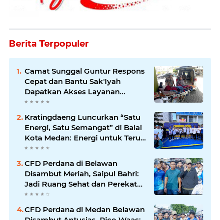
Berita Terpopuler
Camat Sunggal Guntur Respons
Cepat dan Bantu Sak'Iyah
Dapatkan Akses Layanan
Kesehatan
Kratingdaeng Luncurkan “Satu
Energi, Satu Semangat” di Balai
Kota Medan: Energi untuk Terus
Bergerak Maju
CFD Perdana di Belawan
Disambut Meriah, Saipul Bahri:
Jadi Ruang Sehat dan Perekat
Kebersamaan Warga Medan
Utara
CFD Perdana di Medan Belawan
Disambut Antusias, Rico Waas: