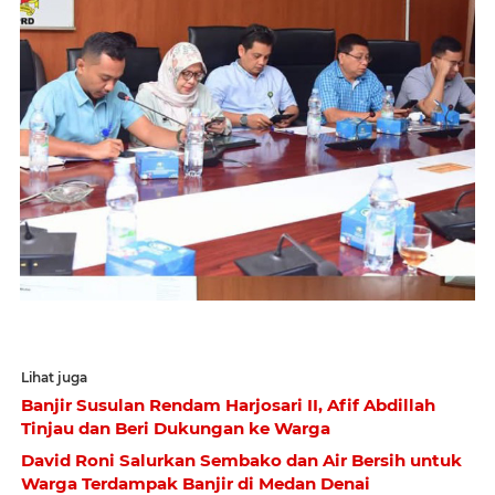
Lihat juga
Banjir Susulan Rendam Harjosari II, Afif Abdillah
Tinjau dan Beri Dukungan ke Warga
David Roni Salurkan Sembako dan Air Bersih untuk
Warga Terdampak Banjir di Medan Denai