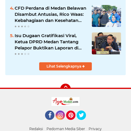
Utara
CFD Perdana di Medan Belawan
Disambut Antusias, Rico Waas:
Kebahagiaan dan Kesehatan
Harus Hadir di Seluruh Penjuru
Kota
Isu Dugaan Gratifikasi Viral,
Ketua DPRD Medan Tantang
Pelapor Buktikan Laporan di
KPK dan Kejagung
Lihat Selengkapnya
Facebook
Instagram
Pinterest
Twitter
Redaksi
Pedoman Media Siber
Privacy