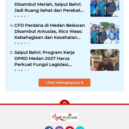
Disambut Meriah, Saipul Bahri:
Jadi Ruang Sehat dan Perekat
Kebersamaan Warga Medan
Utara
CFD Perdana di Medan Belawan
Disambut Antusias, Rico Waas:
Kebahagiaan dan Kesehatan
Harus Hadir di Seluruh Penjuru
Kota
Saipul Bahri: Program Kerja
DPRD Medan 2027 Harus
Perkuat Fungsi Legislasi,
Anggaran dan Pengawasan
Lihat Selengkapnya