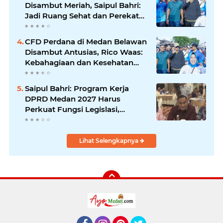
Disambut Meriah, Saipul Bahri:
Jadi Ruang Sehat dan Perekat
Kebersamaan Warga Medan
Utara
CFD Perdana di Medan Belawan
Disambut Antusias, Rico Waas:
Kebahagiaan dan Kesehatan
Harus Hadir di Seluruh Penjuru
Kota
Saipul Bahri: Program Kerja
DPRD Medan 2027 Harus
Perkuat Fungsi Legislasi,
Anggaran dan Pengawasan
Lihat Selengkapnya