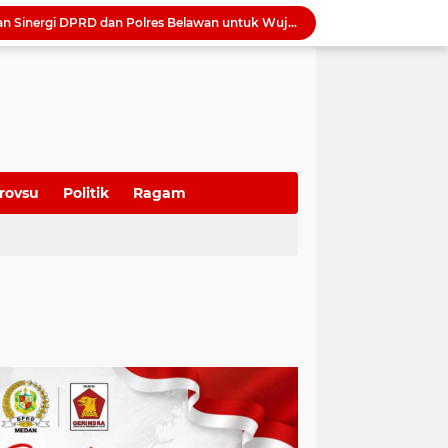
Wong Chun Sen Tegaskan Sinergi DPRD dan Polres Belawan untuk Wujudkan Medan Utara Aman dan Kondusif
Bapenda Medan Tagih Rp1,4 Miliar Tunggakan Pajak dari 29 Wajib Pajak Sepanjang Juli 2026
Samsung Hadirkan Galaxy Z8 Series, Pilihan Smartphone Lipat untuk Beragam Gaya Hidup
Raker 2026 Ditutup, Erisda Hutasoit: DPRD Medan Matangkan Program Kerja 2027 dan Perkuat Tiga Fungsi Dewan
Tutup Diklat Manajemen Risiko, Harli Siregar Tekankan Lima Langkah Perkuat Tata Kelola Kejaksaan
Rico Waas Tunjuk Erfin Fachrur Razi sebagai Plh Sekda Medan, Tunggu Seleksi Pejabat Definitif
Tutup Raker 2026, Wong Chun Sen: Hasil Rapat Segera Ditindaklanjuti untuk Jawab Keluhan Warga
Camat Sunggal Guntur Respons Cepat dan Bantu Sak'Iyah Dapatkan Akses Layanan Kesehatan
rovsu
Politik
Ragam
oti Mahalnya Biaya Konsultan PBG di Medan
Tinjau Bedah Rumah di Tanjung Selamat, Rico Waas Pastikan Hunian Warga Lebih Layak dan Sehat