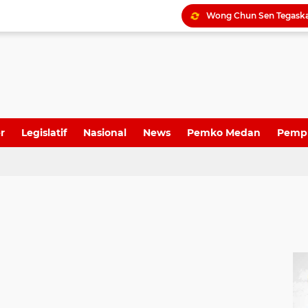
r
Legislatif
Nasional
News
Pemko Medan
Pemp
Dame Duma Kembali Sor