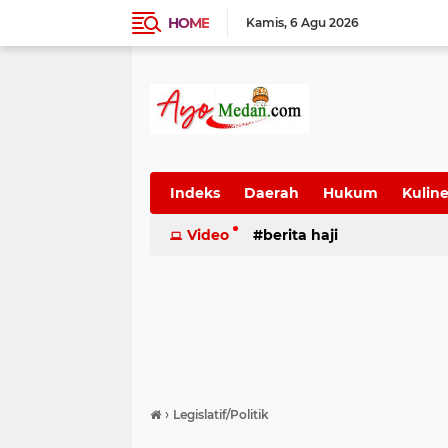
HOME
Kamis
6 Agu 2026
Indeks
Daerah
Hukum
Kuline
SUmatera Utara
Video
berita haji
Wisata
›
Legislatif/Politik