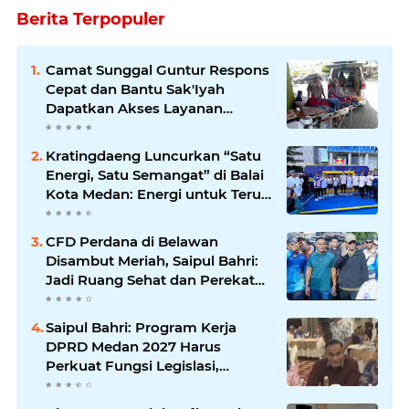
Berita Terpopuler
Camat Sunggal Guntur Respons
Cepat dan Bantu Sak'Iyah
Dapatkan Akses Layanan
Kesehatan
Kratingdaeng Luncurkan “Satu
Energi, Satu Semangat” di Balai
Kota Medan: Energi untuk Terus
Bergerak Maju
CFD Perdana di Belawan
Disambut Meriah, Saipul Bahri:
Jadi Ruang Sehat dan Perekat
Kebersamaan Warga Medan
Utara
Saipul Bahri: Program Kerja
DPRD Medan 2027 Harus
Perkuat Fungsi Legislasi,
Anggaran dan Pengawasan